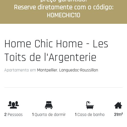
Reserve diretamente com o código:
HOMECHIC10
Home Chic Home - Les
Toits de l'Argenterie
Apartamento em
Montpellier
,
Languedoc-Roussillon
2
Pessoas
1
Quarto de dormir
1
Casa de banho
31m²