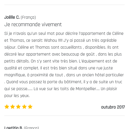
Joëlle C.
(
França
)
Je recommande vivement
Si je n'avais qu'un seul mot pour décrire l'appartement de Céline
et Thomas, ce serait: Wahou !!!!! J'y ai passé un très agréable
séjour. Céline et Thomas sont accueillants , disponibles. Ils ont
décoré leur appartement avec beaucoup de goût , dans les plus
petits détails. On s'y sent vite très bien. L'équipement est de
qualité et complet. Il est très bien situé dans une rue juste
magnifique, à proximité de tout , dans un ancien hôtel particulier
. Quand vous passez la porte du bâtiment, il y a de suite un truc
qui se passe...... La vue sur les toits de Montpellier.... Un plaisir
pour les yeux.
5.0
/5
outubro 2017
Laetitia B.
(
França
)