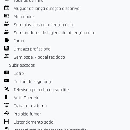
Toalhas de linho
• Cofre
Aluguer de longa duração disponível
• Kit de engomadoria
• Secador de cabelo
Microondas
• Acesso autónomo e seguro através de fechadura inteligente
Sem plásticos de utilização única
Sem produtos de higiene de utilização única
Forno
Limpeza profissional
Sem papel / papel reciclado
Subir escadas
Cofre
Cartão de segurança
Televisão por cabo ou satélite
Auto Check-in
Detector de fumo
Proibido fumar
Distanciamento social