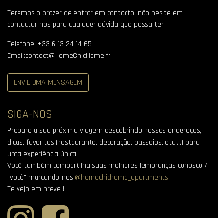
Teremos o prazer de entrar em contacto, não hesite em
contactar-nos para qualquer dúvida que possa ter.
Telefone
:
+33 6 13 24 14 65
Email:
contact@HomeChicHome.fr
ENVIE UMA MENSAGEM
SIGA-NOS
Prepare a sua próxima viagem descobrindo nossos endereços,
dicas, favoritos (restaurante, decoração, passeios, etc ...) para
uma experiência única.
Você também compartilha suas melhores lembranças conosco /
"você" marcando-nos
@homechichome_apartments
.
Te vejo em breve !