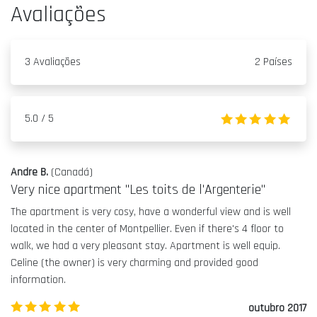
Avaliações
3 Avaliações
2 Países
5.0 / 5
5.0
Andre B.
(
Canadá
)
Very nice apartment "Les toits de l'Argenterie"
The apartment is very cosy, have a wonderful view and is well
located in the center of Montpellier. Even if there's 4 floor to
walk, we had a very pleasant stay. Apartment is well equip.
Celine (the owner) is very charming and provided good
information.
5.0
/5
outubro 2017