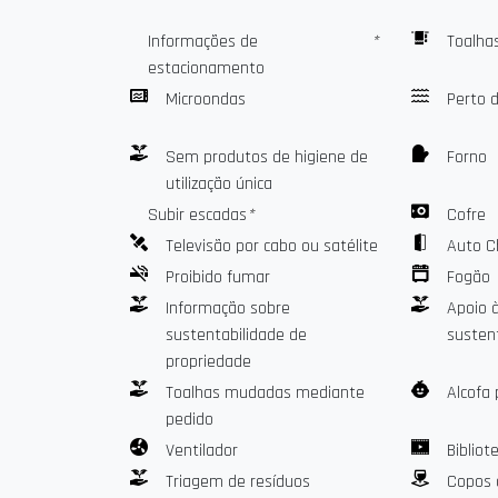
• Smart TV com Netflix, Prime Video, AirPlay e cabo
• Cofre para seus objetos de valor
Informações de
*
Toalhas
• Kit de passar roupa disponível
estacionamento
• Self check-in seguro através de fechadura intelige
Microondas
Perto 
➽ Um bairro central e autêntico
Sem produtos de higiene de
Forno
A apenas 30 segundos do mercado coberto Halles L
utilização única
ambiente animado e autêntico.
Subir escadas
*
Cofre
O bairro oferece diversas lojas, cafés, restaurante
Televisão por cabo ou satélite
Auto C
Proibido fumar
Fogão
Animado, prático e bem conectado, é o ponto de par
estação e as praias.
Informação sobre
Apoio 
sustentabilidade de
susten
A poucos minutos a pé, você chega ao Écusson, o ce
propriedade
paralelepípedos, praças ensolaradas e charme medi
Toalhas mudadas mediante
Alcofa 
pedido
➽ Deslocamentos facilitados
Ventilador
Bibliot
Nas proximidades imediatas:
Triagem de resíduos
Copos 
• 30 segundos do mercado Halles Laissac