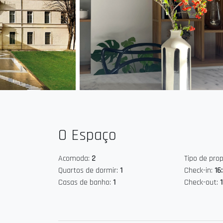
facilmente a pé. A poucos passos: a estação de tre
linhas de bonde, a Place de la Comédie, museus, re
Você estará no coração da cidade, com acesso rápid
➽ Um apartamento climatizado e luminoso
Situado no primeiro andar de um edifício de pedra d
Suite 2 combina o charme antigo com o conforto m
A decoração mistura linhas contemporâneas, mater
criando uma atmosfera suave, elegante e relaxante
O Espaço
O quarto, voltado para o pátio interno, oferece tot
por uma divisória de vidro estilo atelier que permit
Acomoda:
2
Tipo de pro
O ar condicionado reversível garante conforto ideal
Quartos de dormir:
1
Check-in:
16
Casas de banho:
1
Check-out:
➽ Um espaço confortável para 1 a 2 pessoas
A Suite 2 acomoda confortavelmente de 1 a 2 hósp
• Quarto separado com cama Queen Size (160 × 20