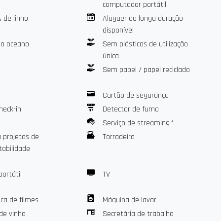
computador portátil
 HDMI
 de linho
Aluguer de longa duração
disponível
nte
do oceano
Sem plásticos de utilização
única
Sem papel / papel reciclado
aissac, você pode desfrutar da gastronomia local em um
Cartão de segurança
s e pequenos tesouros escondidos.
heck-in
Detector de fumo
Serviço de streaming
*
tida ideal para explorar a cidade ou acessar facilmente a
à projetos de
Torradeira
tabilidade
ntro histórico de Montpellier, com suas ruas de
terrâneo.
portátil
TV
eca de filmes
Máquina de lavar
de vinho
Secretária de trabalho