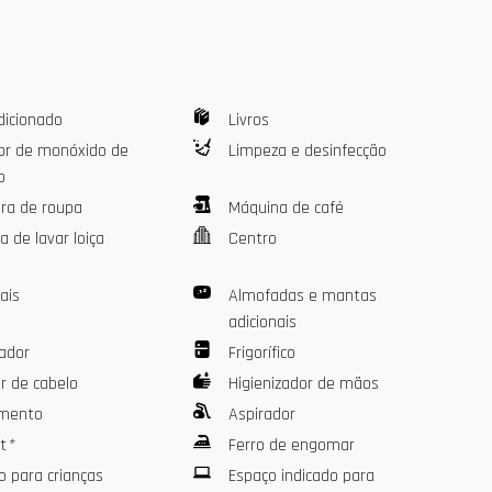
ganizada
ou trabalhar remotamente em silêncio
cil: vários apartamentos estão disponíveis no mesmo
gos ou colegas, mantendo seu próprio espaço privado.
dicionado
Livros
or de monóxido de
Limpeza e desinfecção
o
ira
ra de roupa
Máquina de café
 de lavar loiça
Centro
ais
Almofadas e mantas
adicionais
r de cabelo e lavadora–secadora, muito prática para estadias
ador
Frigorífico
r de cabelo
Higienizador de mãos
dade em um ambiente acolhedor.
imento
Aspirador
t
*
Ferro de engomar
o para crianças
Espaço indicado para