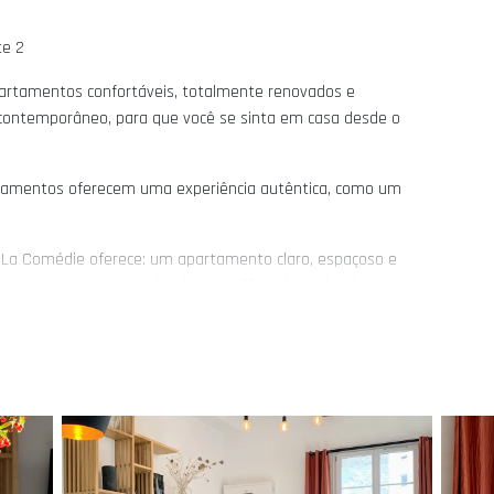
te 2
rtamentos confortáveis, totalmente renovados e
contemporâneo, para que você se sinta em casa desde o
artamentos oferecem uma experiência autêntica, como um
e La Comédie oferece: um apartamento claro, espaçoso e
nterno, no primeiro andar de um edifício de pedra do século
 minutos da Place de la Comédie e a poucos passos do mercado
ereno, perfeito para explorar a cidade a pé.
ntro histórico e pedonal), o apartamento permite acessar tudo