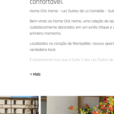
confortável.
Home Chic Home – Les Suites de La Comédie – Sui
Bem-vindo ao Home Chic Home, uma coleção de apa
cuidadosamente decorados em um estilo chique e 
primeiro momento.
Localizados no coração de Montpellier, nossos ap
verdadeiro local.
É exatamente isso que a Suite 2 das Les Suites d
climatizado, situado na tranquilidade de um pátio i
XIX. A apenas 2 minutos da estação Saint-Roch, 4
+ Mais
Halles Laissac, proporciona um ambiente central e s
⸻
➽ Uma localização central e prática
Localizado na Rue Durand, à beira do Écusson (o ce