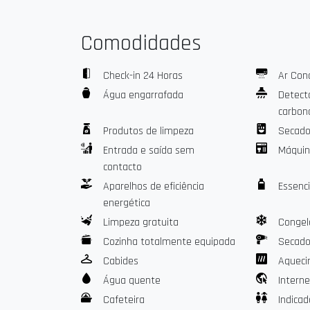
• Amplos armários integrados para uma estadia or
• Sala iluminada e minimalista, ideal para relaxar 
Comodidades
Viajar acompanhado mantendo a independência é fá
edifício. Você pode ficar próximo a familiares, ami
Check-in 24 Horas
Ar Con
Água engarrafada
Detect
➽ Uma cozinha moderna e bem equipada
carbon
• Lava-louças, forno ventilado, micro-ondas e gelade
Produtos de limpeza
Secado
• Máquina Nespresso, chaleira e torradeira
Entrada e saída sem
Máquina
• Cápsulas de café e seleção de chás cortesia
contacto
➽ Um banheiro confortável e funcional
Aparelhos de eficiência
Essenci
energética
O banheiro dispõe de um chuveiro espaçoso, secado
Limpeza gratuita
Congel
mais longas.
O vaso sanitário é separado do banheiro.
Cozinha totalmente equipada
Secado
Tudo foi pensado para oferecer conforto e pratici
Cabides
Aquec
Água quente
Interne
➽ Conforto no dia a dia
Cafeteira
Indicad
• Wi-Fi de alta velocidade (fibra 8 Gbit/s)