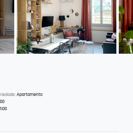
m, o mercado Halles Laissac com produtos locais, todas as
staurantes, lojas…
o às praias e ao aeroporto.
o século XIX e oficialmente classificado como 4 ESTRELAS, a
oderno.
iais naturais e detalhes cuidadosamente selecionados,
.
al tranquilidade para noites revigorantes e é separado da sala
e a entrada de luz preservando a privacidade.
priedade:
Apartamento
 durante todo o ano.
:00
11:00
edes em um espaço pensado para unir estética e bem-estar:
0 cm) e roupa de cama premium