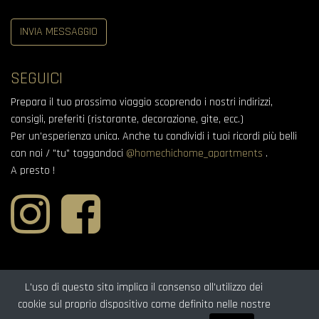
INVIA MESSAGGIO
SEGUICI
Prepara il tuo prossimo viaggio scoprendo i nostri indirizzi,
consigli, preferiti (ristorante, decorazione, gite, ecc.)
Per un'esperienza unica. Anche tu condividi i tuoi ricordi più belli
con noi / "tu" taggandoci
@homechichome_apartments
.
A presto !
L'uso di questo sito implica il consenso all'utilizzo dei
cookie sul proprio dispositivo come definito nelle nostre